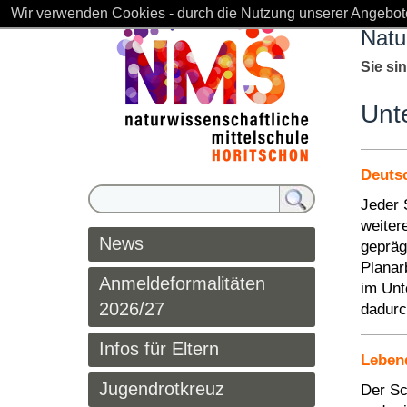
Wir verwenden Cookies - durch die Nutzung unserer Angebote
Natu
Sie si
Unte
Deuts
Jeder 
weiter
News
gepräg
Planar
Anmeldeformalitäten
im Unt
2026/27
dadurc
Infos für Eltern
Leben
Jugendrotkreuz
Der Sc