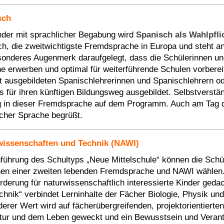
sch
nder mit sprachlicher Begabung wird
Spanisch als Wahlpfli
ch, die zweitwichtigste Fremdsprache in Europa und steht an
sonderes Augenmerk daraufgelegt, dass die Schülerinnen und
e erwerben und optimal für weiterführende Schulen vorbere
t ausgebildeten Spanischlehrerinnen und Spanischlehrern o
s für ihren künftigen Bildungsweg ausgebildet. Selbstverstä
g in dieser Fremdsprache auf dem Programm. Auch am Tag de
cher Sprache begrüßt.
wissenschaften und Technik (NAWI)
nführung des Schultyps „Neue Mittelschule“ können die Schü
en einer zweiten lebenden Fremdsprache und NAWI wählen. 
rderung für naturwissenschaftlich interessierte Kinder geda
chnik“ verbindet Lerninhalte der Fächer Biologie, Physik un
erer Wert wird auf fächerübergreifenden, projektorientierten 
tur und dem Leben geweckt und ein Bewusstsein und Verantwo