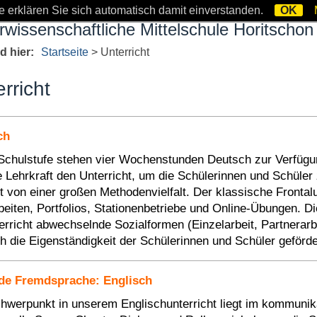
 erklären Sie sich automatisch damit einverstanden.
OK
rwissenschaftliche Mittelschule Horitschon
nd hier:
Startseite
>
Unterricht
rricht
ch
Schulstufe stehen vier Wochenstunden Deutsch zur Verfügun
e Lehrkraft den Unterricht, um die Schülerinnen und Schüler 
t von einer großen Methodenvielfalt. Der klassische Frontalu
beiten, Portfolios, Stationenbetriebe und Online-Übungen. D
erricht abwechselnde Sozialformen (Einzelarbeit, Partnera
h die Eigenständigkeit der Schülerinnen und Schüler geförder
de Fremdsprache: Englisch
hwerpunkt in unserem Englischunterricht liegt im kommuni