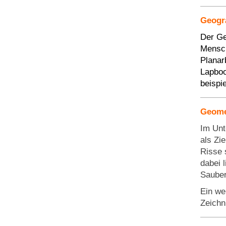
Geogra
Der Ge
Mensch
Planar
Lapboo
beispi
Geome
Im Unt
als Zi
Risse 
dabei 
Sauber
Ein we
Zeichn