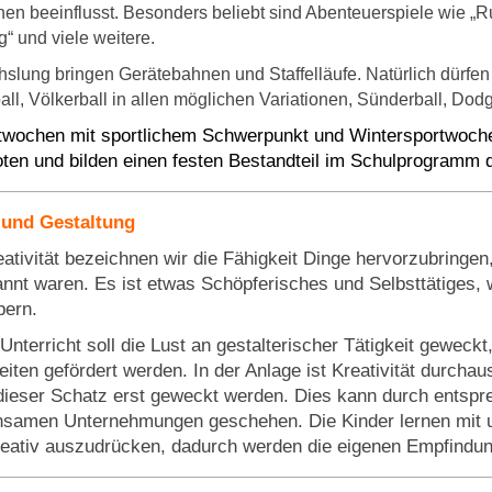
n beeinflusst. Besonders beliebt sind Abenteuerspiele wie „Ru
g“ und viele weitere.
lung bringen Gerätebahnen und Staffelläufe. Natürlich dürfen 
ll, Völkerball in allen möglichen Variationen, Sünderball, Dodgeb
twochen mit sportlichem Schwerpunkt und Wintersportwoch
ten und bilden einen festen Bestandteil im Schulprogramm
 und Gestaltung
eativität bezeichnen wir die Fähigkeit Dinge hervorzubringen,
nnt waren. Es ist etwas Schöpferisches und Selbsttätiges, 
bern.
Unterricht soll die Lust an gestalterischer Tätigkeit gewec
eiten gefördert werden. In der Anlage ist Kreativität durc
ieser Schatz erst geweckt werden. Dies kann durch entspr
samen Unternehmungen geschehen. Die Kinder lernen mit un
reativ auszudrücken, dadurch werden die eigenen Empfindun