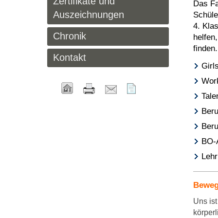
Zertifikate und
Das Fa
Auszeichnungen
Schüle
4. Kla
Chronik
helfen
finden
Kontakt
Girl
Work
Tale
Beru
Beru
BO-A
Lehr
Beweg
Uns ist
körper