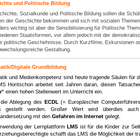
chte und Politische Bildung
chichte, Sozialkunde und Politische Bildung sollen die Schül
n der Geschichte bekommen und sich mit sozialen Themen
ers wichtig ist aber die Sensibilisierung für Politische Th
iedenen Staatsformen, vor allem jedoch mit der demokratisc
le politische Geschehnisse. Durch Kurzfilme, Exkursionen od
bwechslungsreiche Gestaltung.
atik/Digitale Grundbildung
atik und Medienkompetenz sind heute tragende Säulen für d
S Horitschon arbeitet seit Jahren daran, diesen Tatsac
n“
einen hohen Stellenwert im Unterricht ein.
die Ablegung des
ECDL
(= Europäischer Computerführer
s gestellt werden. Großer Wert wird überdies auch
andersetzung mit den
Gefahren im Internet
gelegt.
rwendung der Lernplattform
LMS
ist für die Kinder zur Sel
rziehungsberechtigte schafft das LMS die Möglichkeit
der t