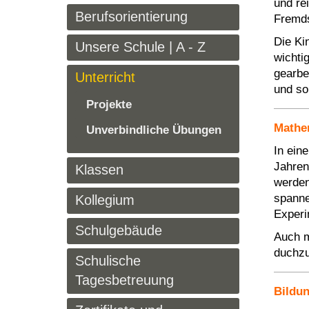
und re
Berufsorientierung
Fremd
Die Ki
Unsere Schule | A - Z
wichti
gearbe
Unterricht
und so
Projekte
Mathe
Unverbindliche Übungen
In ein
Jahren
Klassen
werden
spanne
Kollegium
Experi
Schulgebäude
Auch m
duchzu
Schulische
Tagesbetreuung
Bildun