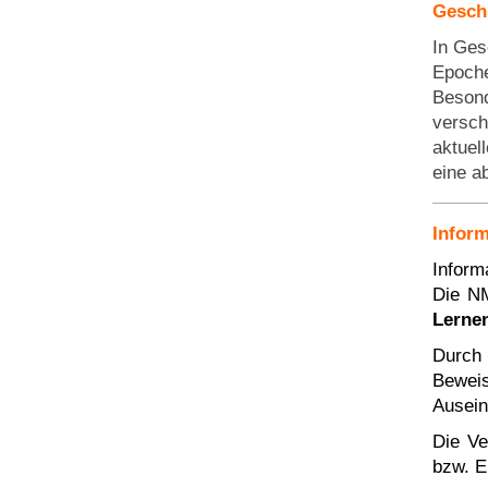
Geschi
In Ges
Epoche
Besond
versch
aktuel
eine a
Inform
Inform
Die NM
Lerne
Durch 
Bewei
Ausein
Die Ve
bzw. E