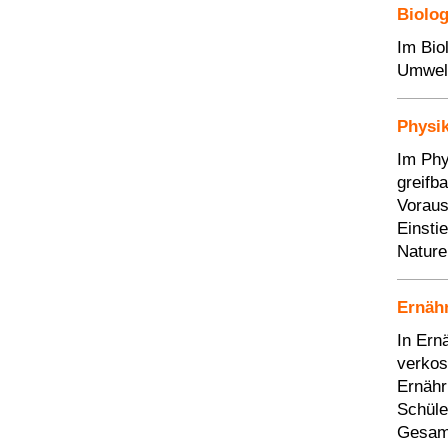
Biolo
Im Bio
Umwel
Physi
Im Phy
greifb
Voraus
Einsti
Nature
Ernäh
In Ern
verkos
Ernähr
Schüle
Gesamt