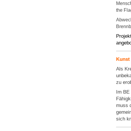
Mensche
the Fla
Abwechs
Brennba
Projek
angebo
Kunst
Als Kr
unbeka
zu ero
Im BE 
Fähigk
muss d
gemein
sich k