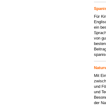
Spani
Für Ki
Englis
ein be
Sprach
von gu
besten
Beitra
spanis
Natur
Mit Ei
zwisch
und Fö
und Te
Besond
der Na