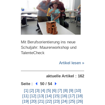
Mit Berufsorientierung ins neue
Schuljahr: Maurerworkshop und
TalenteCheck
Artikel lesen »
aktuelle Artikel : 162
Seite :
50 / 54
[1]
[2]
[3]
[4]
[5]
[6]
[7]
[8]
[9]
[10]
[11]
[12]
[13]
[14]
[15]
[16]
[17]
[18]
[19]
[20]
[21]
[22]
[23]
[24]
[25]
[26]