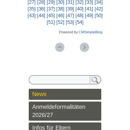
[27]
[28]
[29]
[30]
[31]
[32]
[33]
[34]
[35]
[36]
[37]
[38]
[39]
[40]
[41]
[42]
[43]
[44]
[45]
[46]
[47]
[48]
[49]
[50]
[51]
[52]
[53]
[54]
Powered by
CMSimpleBlog
News
Anmeldeformalitäten
2026/27
Infos für Eltern