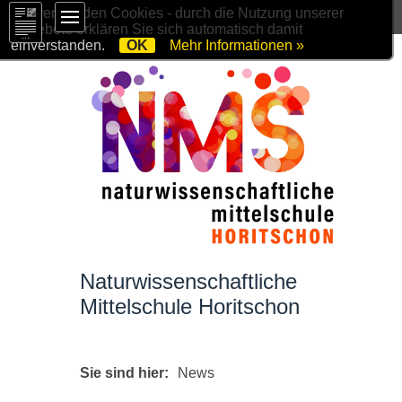
Wir verwenden Cookies - durch die Nutzung unserer
Angebote erklären Sie sich automatisch damit
einverstanden.
OK
Mehr Informationen »
Naturwissenschaftliche
Mittelschule Horitschon
Sie sind hier:
News