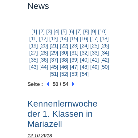
News
[1]
[2]
[3]
[4]
[5]
[6]
[7]
[8]
[9]
[10]
[11]
[12]
[13]
[14]
[15]
[16]
[17]
[18]
[19]
[20]
[21]
[22]
[23]
[24]
[25]
[26]
[27]
[28]
[29]
[30]
[31]
[32]
[33]
[34]
[35]
[36]
[37]
[38]
[39]
[40]
[41]
[42]
[43]
[44]
[45]
[46]
[47]
[48]
[49]
[50]
[51]
[52]
[53]
[54]
Seite :
50 / 54
Kennenlernwoche
der 1. Klassen in
Mariazell
12.10.2018