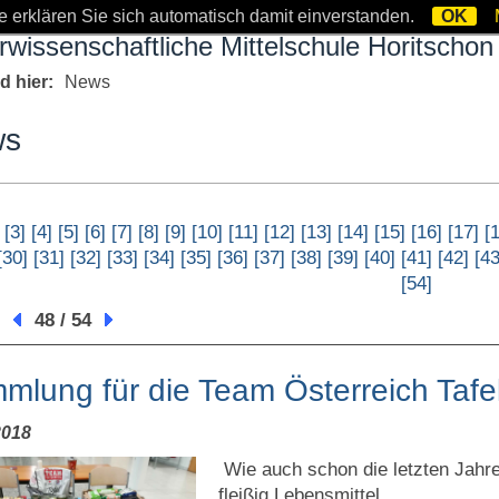
 erklären Sie sich automatisch damit einverstanden.
OK
rwissenschaftliche Mittelschule Horitschon
nd hier:
News
ws
[3]
[4]
[5]
[6]
[7]
[8]
[9]
[10]
[11]
[12]
[13]
[14]
[15]
[16]
[17]
[
[30]
[31]
[32]
[33]
[34]
[35]
[36]
[37]
[38]
[39]
[40]
[41]
[42]
[43
[54]
:
48 / 54
mlung für die Team Österreich Tafe
2018
Wie auch schon die letzten Jahr
fleißig Lebensmittel.