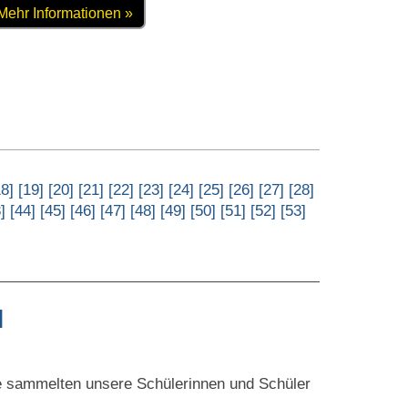
Mehr Informationen »
18]
[19]
[20]
[21]
[22]
[23]
[24]
[25]
[26]
[27]
[28]
]
[44]
[45]
[46]
[47]
[48]
[49]
[50]
[51]
[52]
[53]
l
e sammelten unsere Schülerinnen und Schüler