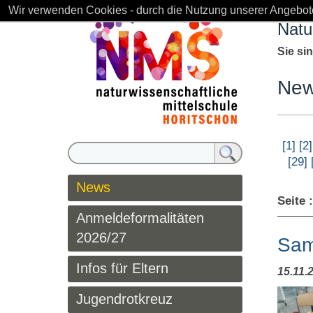
Wir verwenden Cookies - durch die Nutzung unserer Angebote
Natu
Sie si
Ne
[1]
[2]
[29]
News
Seite 
Anmeldeformalitäten
2026/27
Sam
Infos für Eltern
15.11.
Jugendrotkreuz