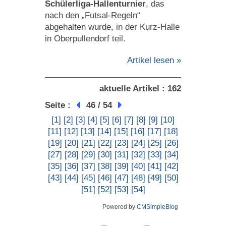
Schülerliga-Hallenturnier
, das
nach den „Futsal-Regeln“
abgehalten wurde, in der Kurz-Halle
in Oberpullendorf teil.
Artikel lesen »
aktuelle Artikel : 162
Seite :
46 / 54
[1]
[2]
[3]
[4]
[5]
[6]
[7]
[8]
[9]
[10]
[11]
[12]
[13]
[14]
[15]
[16]
[17]
[18]
[19]
[20]
[21]
[22]
[23]
[24]
[25]
[26]
[27]
[28]
[29]
[30]
[31]
[32]
[33]
[34]
[35]
[36]
[37]
[38]
[39]
[40]
[41]
[42]
[43]
[44]
[45]
[46]
[47]
[48]
[49]
[50]
[51]
[52]
[53]
[54]
Powered by
CMSimpleBlog