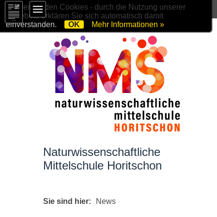
Wir verwenden Cookies - durch die Nutzung unserer
Angebote erklären Sie sich automatisch damit
einverstanden.
OK
Mehr Informationen »
Naturwissenschaftliche
Mittelschule Horitschon
Sie sind hier:
News