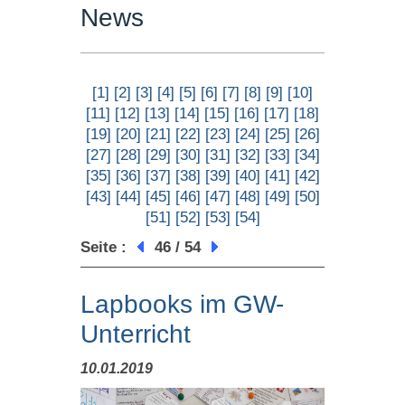
News
[1]
[2]
[3]
[4]
[5]
[6]
[7]
[8]
[9]
[10]
[11]
[12]
[13]
[14]
[15]
[16]
[17]
[18]
[19]
[20]
[21]
[22]
[23]
[24]
[25]
[26]
[27]
[28]
[29]
[30]
[31]
[32]
[33]
[34]
[35]
[36]
[37]
[38]
[39]
[40]
[41]
[42]
[43]
[44]
[45]
[46]
[47]
[48]
[49]
[50]
[51]
[52]
[53]
[54]
Seite :
46 / 54
Lapbooks im GW-
Unterricht
10.01.2019