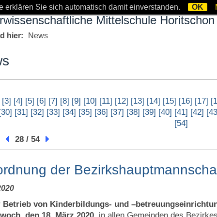
 erklären Sie sich automatisch damit einverstanden.
OK
rwissenschaftliche Mittelschule Horitschon
nd hier:
News
ws
[3]
[4]
[5]
[6]
[7]
[8]
[9]
[10]
[11]
[12]
[13]
[14]
[15]
[16]
[17]
[
[30]
[31]
[32]
[33]
[34]
[35]
[36]
[37]
[38]
[39]
[40]
[41]
[42]
[43
[54]
:
28 / 54
ordnung der Bezirkshauptmannscha
2020
r
Betrieb von Kinderbildungs- und –betreuungseinrichtu
twoch, den 18. März 2020
, in allen Gemeinden des Bezirke