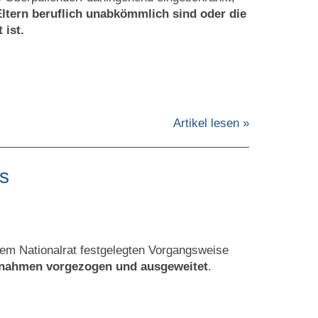
Eltern beruflich unabkömmlich sind oder die
 ist.
Artikel lesen »
s
dem Nationalrat festgelegten Vorgangsweise
nahmen vorgezogen und ausgeweitet
.