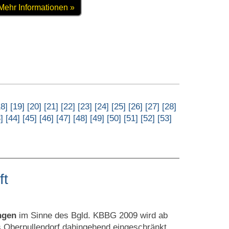
Mehr Informationen »
18]
[19]
[20]
[21]
[22]
[23]
[24]
[25]
[26]
[27]
[28]
]
[44]
[45]
[46]
[47]
[48]
[49]
[50]
[51]
[52]
[53]
ft
ngen
im Sinne des Bgld. KBBG 2009 wird ab
s Oberpullendorf dahingehend eingeschränkt,