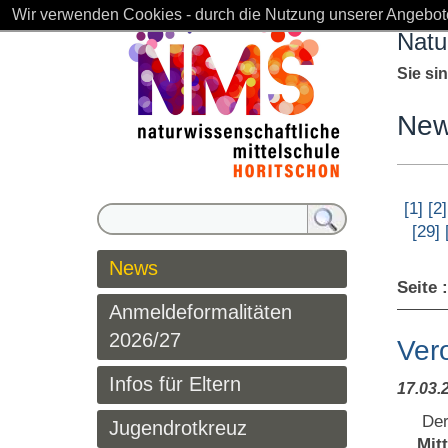
Wir verwenden Cookies - durch die Nutzung unserer Angebote
Natu
Sie si
Ne
[1]
[2]
[29]
News
Seite 
Anmeldeformalitäten
2026/27
Ver
Infos für Eltern
17.03.
De
Jugendrotkreuz
Mit