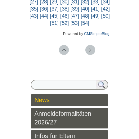
[27]
[28]
[29]
[30]
[31]
[32]
[33]
[34]
[35]
[36]
[37]
[38]
[39]
[40]
[41]
[42]
[43]
[44]
[45]
[46]
[47]
[48]
[49]
[50]
[51]
[52]
[53]
[54]
Powered by
CMSimpleBlog
News
Anmeldeformalitäten
2026/27
Infos für Eltern