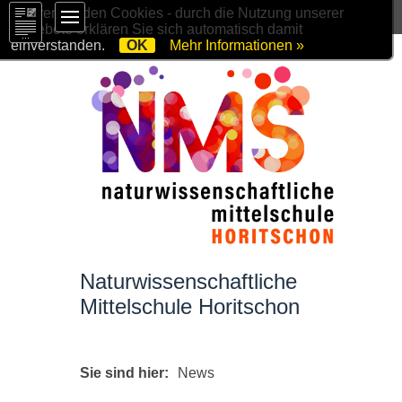
Wir verwenden Cookies - durch die Nutzung unserer
Angebote erklären Sie sich automatisch damit
einverstanden.
OK
Mehr Informationen »
Naturwissenschaftliche
Mittelschule Horitschon
Sie sind hier:
News