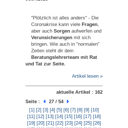
"Plötzlich ist alles anders" - Die
Coronakrise kann viele
Fragen
,
aber auch
Sorgen
aufwerfen und
Verunsicherungen
mit sich
bringen. Wie auch in "normalen"
Zeiten steht dir dein
Beratungslehrerteam
mit Rat
und Tat zur Seite.
Artikel lesen »
aktuelle Artikel : 162
Seite :
27 / 54
[1]
[2]
[3]
[4]
[5]
[6]
[7]
[8]
[9]
[10]
[11]
[12]
[13]
[14]
[15]
[16]
[17]
[18]
[19]
[20]
[21]
[22]
[23]
[24]
[25]
[26]