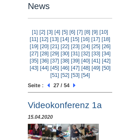
News
[1]
[2]
[3]
[4]
[5]
[6]
[7]
[8]
[9]
[10]
[11]
[12]
[13]
[14]
[15]
[16]
[17]
[18]
[19]
[20]
[21]
[22]
[23]
[24]
[25]
[26]
[27]
[28]
[29]
[30]
[31]
[32]
[33]
[34]
[35]
[36]
[37]
[38]
[39]
[40]
[41]
[42]
[43]
[44]
[45]
[46]
[47]
[48]
[49]
[50]
[51]
[52]
[53]
[54]
Seite :
27 / 54
Videokonferenz 1a
15.04.2020