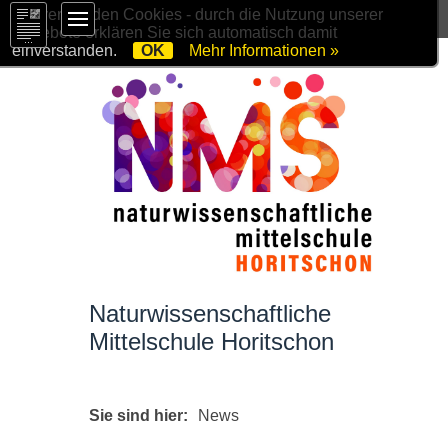
Wir verwenden Cookies - durch die Nutzung unserer
Angebote erklären Sie sich automatisch damit
einverstanden.
OK
Mehr Informationen »
Naturwissenschaftliche
Mittelschule Horitschon
Sie sind hier:
News