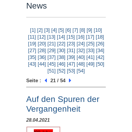
News
[1]
[2]
[3]
[4]
[5]
[6]
[7]
[8]
[9]
[10]
[11]
[12]
[13]
[14]
[15]
[16]
[17]
[18]
[19]
[20]
[21]
[22]
[23]
[24]
[25]
[26]
[27]
[28]
[29]
[30]
[31]
[32]
[33]
[34]
[35]
[36]
[37]
[38]
[39]
[40]
[41]
[42]
[43]
[44]
[45]
[46]
[47]
[48]
[49]
[50]
[51]
[52]
[53]
[54]
Seite :
21 / 54
Auf den Spuren der
Vergangenheit
28.04.2021