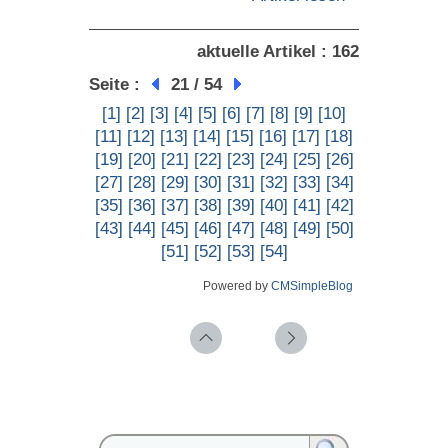
aktuelle Artikel : 162
Seite :
21 / 54
[1]
[2]
[3]
[4]
[5]
[6]
[7]
[8]
[9]
[10]
[11]
[12]
[13]
[14]
[15]
[16]
[17]
[18]
[19]
[20]
[21]
[22]
[23]
[24]
[25]
[26]
[27]
[28]
[29]
[30]
[31]
[32]
[33]
[34]
[35]
[36]
[37]
[38]
[39]
[40]
[41]
[42]
[43]
[44]
[45]
[46]
[47]
[48]
[49]
[50]
[51]
[52]
[53]
[54]
Powered by
CMSimpleBlog