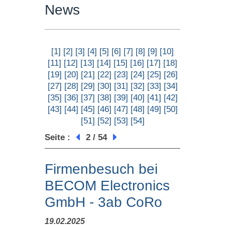
News
[1]
[2]
[3]
[4]
[5]
[6]
[7]
[8]
[9]
[10]
[11]
[12]
[13]
[14]
[15]
[16]
[17]
[18]
[19]
[20]
[21]
[22]
[23]
[24]
[25]
[26]
[27]
[28]
[29]
[30]
[31]
[32]
[33]
[34]
[35]
[36]
[37]
[38]
[39]
[40]
[41]
[42]
[43]
[44]
[45]
[46]
[47]
[48]
[49]
[50]
[51]
[52]
[53]
[54]
Seite :
2 / 54
Firmenbesuch bei
BECOM Electronics
GmbH - 3ab CoRo
19.02.2025