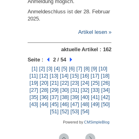
Anmeldung möglich.
Anmeldeschluss ist der 28. Februar
2025.
Artikel lesen »
aktuelle Artikel : 162
Seite :
2 / 54
[1]
[2]
[3]
[4]
[5]
[6]
[7]
[8]
[9]
[10]
[11]
[12]
[13]
[14]
[15]
[16]
[17]
[18]
[19]
[20]
[21]
[22]
[23]
[24]
[25]
[26]
[27]
[28]
[29]
[30]
[31]
[32]
[33]
[34]
[35]
[36]
[37]
[38]
[39]
[40]
[41]
[42]
[43]
[44]
[45]
[46]
[47]
[48]
[49]
[50]
[51]
[52]
[53]
[54]
Powered by
CMSimpleBlog