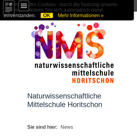
Wir verwenden Cookies - durch die Nutzung unserer
Angebote erklären Sie sich automatisch damit
einverstanden.
OK
Mehr Informationen »
Naturwissenschaftliche
Mittelschule Horitschon
Sie sind hier:
News