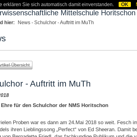
 erklären Sie sich automatisch damit einverstanden.
OK
rwissenschaftliche Mittelschule Horitschon
nd hier:
News
- Schulchor - Auftritt im MuTh
ws
Artikel-Übersicht
lchor - Auftritt im MuTh
2018
 Ehre für den Schulchor der NMS Horitschon
ielen Proben war es dann am 24.Mai 2018 so weit. Fesch im D
dels ihren Lieblingssong „Perfect“ von Ed Sheeran. Damit b
g von Bernadette Friedl, das fachkundige Publikum und die 