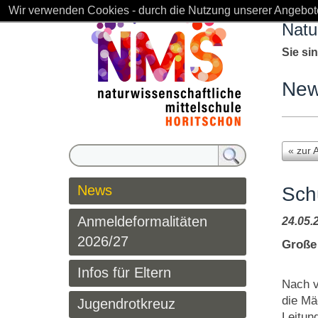
Wir verwenden Cookies - durch die Nutzung unserer Angebote
Natu
Sie si
Ne
« zur 
News
Schu
Anmeldeformalitäten
24.05.
2026/27
Große
Infos für Eltern
Nach v
die Mä
Jugendrotkreuz
Leitun