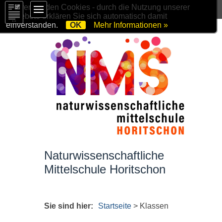
Wir verwenden Cookies - durch die Nutzung unserer
Angebote erklären Sie sich automatisch damit
einverstanden.
OK
Mehr Informationen »
Naturwissenschaftliche
Mittelschule Horitschon
Sie sind hier:
Startseite
>
Klassen