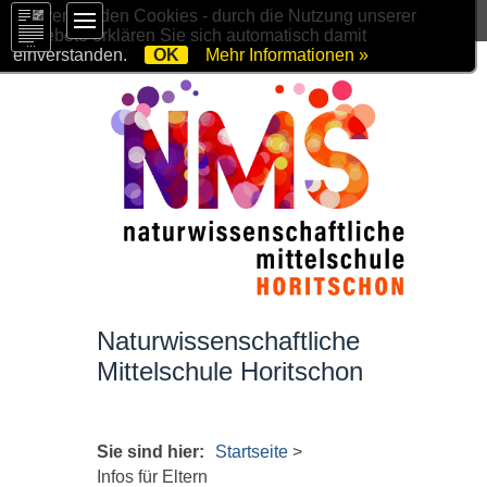
Wir verwenden Cookies - durch die Nutzung unserer
Angebote erklären Sie sich automatisch damit
einverstanden.
OK
Mehr Informationen »
Naturwissenschaftliche
Mittelschule Horitschon
Sie sind hier:
Startseite
>
Infos für Eltern